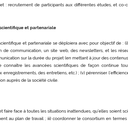
 : recrutement de participants aux différentes études, et co-c
cientifique et partenariale
entifique et partenariale se déploiera avec pour objectif de : (i)
an de communication, un site web, des newsletters, et les résea
mmunication sur la durée du projet (en mettant à jour des contenus 
 faire connaître les avancées scientifiques de façon continue t
 enregistrements, des entretiens, etc.) ; (v) pérenniser l’efficie
n auprès de la société civile.
t et faire face à toutes les situations inattendues, qu'elles soient 
ément au plan de travail ; iii) coordonner le consortium en terme