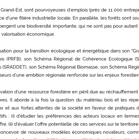
n Grand-Est, sont pourvoyeuses d’emplois (près de 11 000 entrep
e d’une filière industrielle locale. En parallèle, les forêts sont
bergent une biodiversité importante, qui ne sont pas pour autant
 valorisation économique.
ation pour la transition écologique et énergétique dans son “Gran
Bois (PRFB), son Schéma Régional de Cohérence Ecologique 
ires (SRADDET), son Schéma Régional Biomasse, son Schéma Rég
rseurs d’une ambition régionale renforcée sur les enjeux forestier
tion d'une ressource forestière en péril due au réchauffement c
es. Il aborde à la fois la question du matériau bois et les réper
x et aux fortes attentes de la société en faveur de pratiques 
tifs : (i) d'étudier les préférences des acteurs locaux en term
re, (ii) d'évaluer l'offre potentielle de ces services sur le territo
i) de concevoir de nouveaux modèles économiques novateurs, com