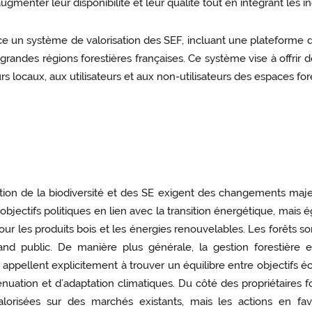
nter leur disponibilité et leur qualité tout en intégrant les ince
ace un système de valorisation des SEF, incluant une plateforme d'
grandes régions forestières françaises. Ce système vise à offrir
locaux, aux utilisateurs et aux non-utilisateurs des espaces fore
tion de la biodiversité et des SE exigent des changements majeu
jectifs politiques en lien avec la transition énergétique, mais ég
r les produits bois et les énergies renouvelables. Les forêts s
nd public. De manière plus générale, la gestion forestière e
ues appellent explicitement à trouver un équilibre entre objectif
uation et d’adaptation climatiques. Du côté des propriétaires for
valorisées sur des marchés existants, mais les actions en fave