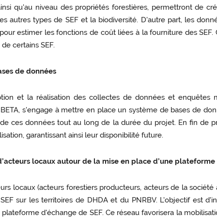
ainsi qu'au niveau des propriétés forestières, permettront de c
, les autres types de SEF et la biodiversité. D'autre part, les d
es pour estimer les fonctions de coût liées à la fourniture des S
 de certains SEF.
bases de données
ption et la réalisation des collectes de données et enquêtes 
u BETA, s'engage à mettre en place un système de bases de don
on de ces données tout au long de la durée du projet. En fin de
ation, garantissant ainsi leur disponibilité future.
 d’acteurs locaux autour de la mise en place d’une plateform
eurs locaux (acteurs forestiers producteurs, acteurs de la sociét
F sur les territoires de DHDA et du PNRBV. L'objectif est d'in
lateforme d'échange de SEF. Ce réseau favorisera la mobilisati