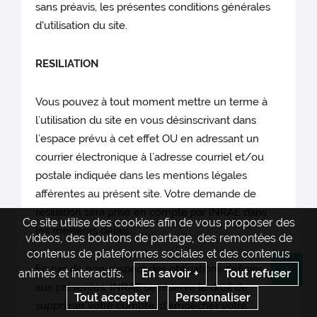
sans préavis, les présentes conditions générales
d'utilisation du site.
RESILIATION
Vous pouvez à tout moment mettre un terme à
l’utilisation du site en vous désinscrivant dans
l’espace prévu à cet effet OU en adressant un
courrier électronique à l’adresse courriel et/ou
postale indiquée dans les mentions légales
afférentes au présent site. Votre demande de
résiliation sera prise en compte par INRAE dans
Ce site utilise des cookies afin de vous proposer des
les meilleurs délais.
vidéos, des boutons de partage, des remontées de
contenus de plateformes sociales et des contenus
En cas de non-respect des obligations définies
animés et interactifs.
En savoir +
Tout refuser
Re
aux présentes, INRAE se réserve le droit de
Tout accepter
Personnaliser
supprimer votre compte, d’empêcher votre