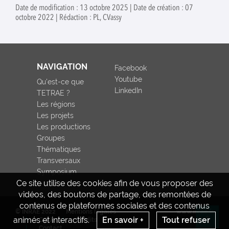
afin de caractér
Date de modification : 13 octobre 2025 | Date de création : 07
exploitati
octobre 2022 | Rédaction : PL, CVassy
élevage bo
définir les
potentiels ent
structures 
services r
NAVIGATION
Facebook
Découvre
Youtube
document sy
Qu'est-ce que
réalisé à l'i
LinkedIn
TETRAE ?
cette étude.
Les régions
Les projets
Les productions
Groupes
Thématiques
Transversaux
Symposium
Ce site utilise des cookies afin de vous proposer des
vidéos, des boutons de partage, des remontées de
contenus de plateformes sociales et des contenus
© INRAE 2022
Mentions légales
www.inrae.fr
animés et interactifs.
En savoir +
Tout refuser
CGU
Crédits
Re
Contact