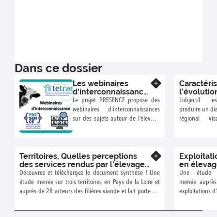
Dans ce dossier
Les webinaires
Caractéri
En savoir plus
d'interconnaissances
l’évolutio
du projet PRESENCE
des
Le projet PRESENCE propose des
L’objectif 
dynamiqu
webinaires d'interconnaissances
produire un di
et des
sur des sujets autour de l’élevage
régional vi
localisati
en Pays de la Loire. Retrouver les
construire une
de l’élev
webinaires en vidéo sur la châine
données soli
bovin en
Youtube TETRAE,
analyser
Pays de la
Territoires, Quelles perceptions
Exploitati
dynamiques sp
En savoir plus
Loire
des services rendus par l'élevage
en éleva
et temporel
bovin ?
bovin, qu
Découvrez et téléchargez le document synthèse ! Une
Une étude 
l’élevage bovin
liens entr
étude menée sur trois territoires en Pays de la Loire et
menée auprès
Région des Pay
structures
auprès de 28 acteurs des filières viande et lait porte sur
exploitations d
Loire.
services
la perception et la valorisation par les acteurs de la
dans trois ter
rendus ?
filière des services rendus par l’élevage bovin.
des Pays de l