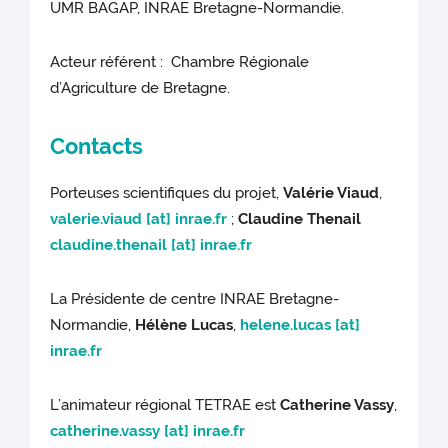
UMR BAGAP, INRAE Bretagne-Normandie.
Acteur référent : Chambre Régionale
d’Agriculture de Bretagne.
Contacts
Porteuses scientifiques du projet,
Valérie Viaud
,
valerie.viaud
[at]
inrae.fr
;
Claudine Thenail
claudine.thenail
[at]
inrae.fr
La Présidente de centre INRAE Bretagne-
Normandie,
Hélène Lucas
,
helene.lucas
[at]
inrae.fr
L’animateur régional TETRAE est
Catherine Vassy
,
catherine.vassy
[at]
inrae.fr