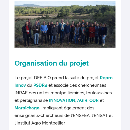
Organisation du projet
Le projet DEFIBIO prend la suite du projet
Repro-
Innov
du
PSDR4
et associe des chercheur·ses
INRAE des unités montpelliéraines, toulousaines
et perpignanaise
INNOVATION
,
AGIR
,
ODR
et
Maraîchage
, impliquant également des
enseignants-chercheurs de l’ENSFEA, l’ENSAT et
l’Institut Agro Montpellier.