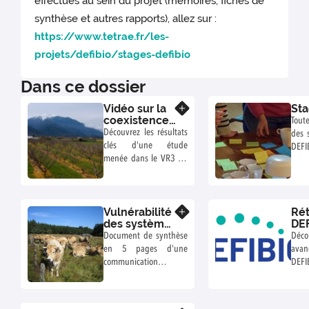
effectués au sein du projet (mémoires, fiches de
synthèse et autres rapports), allez sur :
https://www.tetrae.fr/les-
projets/defibio/stages-defibio
Dans ce dossier
Vidéo sur la
St
En savoir plus
coexistence
Tout
et
Découvrez les résultats
des 
confrontation
clés d'une étude
DEF
entre
menée dans le VR3 du
rap
exploitations
projet DEFIBIO, sur la
synth
bio et non-
confrontation et la
bio dans le
coexistence entre
Conflent
Vulnérabilité
Rét
exploitations
En savoir plus
des systèmes
DEF
(arboriculture,
d'élevage
Document de synthèse
Déco
maraîchage et élevage
bovin lait bio
en 5 pages d'une
ava
bovin) bio et non/bio
en Occitanie
communication
DEF
dans le territoire du
scientifique effectuée
l'an
Conflent, Pyrénées
lors d'une rencontre
publi
Orientales.
académique effectuée
actu