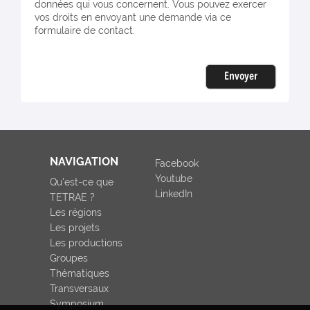
données qui vous concernent. Vous pouvez exercer
vos droits en envoyant une demande via ce
formulaire de contact.
Envoyer
NAVIGATION
Facebook
Youtube
Qu'est-ce que
LinkedIn
TETRAE ?
Les régions
Les projets
Les productions
Groupes
Thématiques
Transversaux
Symposium