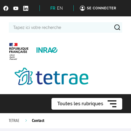
FR
EN
SE CONNECTER
Tapez
ici
votre
recherche
Toutes les rubriques
Contact
TETRAE