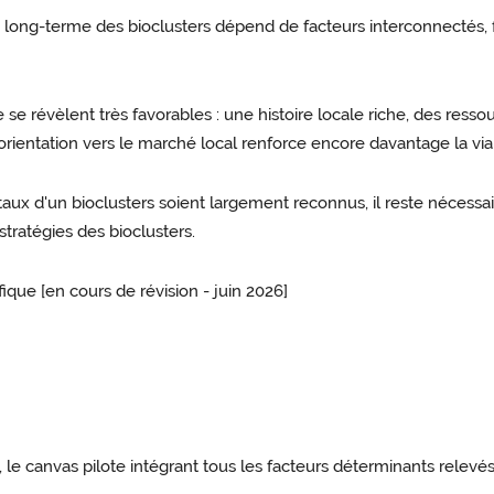
à long-terme des bioclusters dépend de facteurs interconnectés, f
oire se révèlent très favorables : une histoire locale riche, des r
’orientation vers le marché local renforce encore davantage la viab
aux d'un bioclusters soient largement reconnus, il reste nécessa
tratégies des bioclusters.
fique [en cours de révision - juin 2026]
x, le canvas pilote intégrant tous les facteurs déterminants relevé