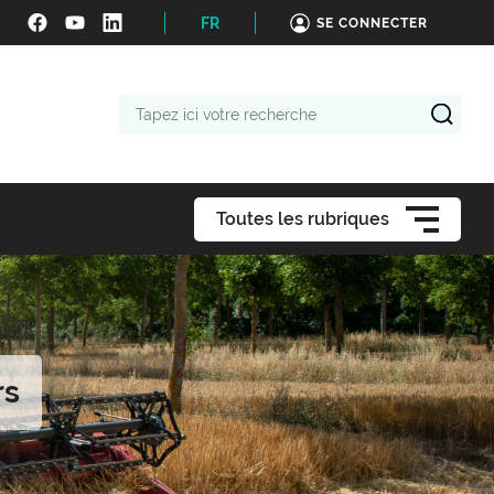
FR
SE CONNECTER
Tapez
ici
votre
recherche
Toutes les rubriques
rs