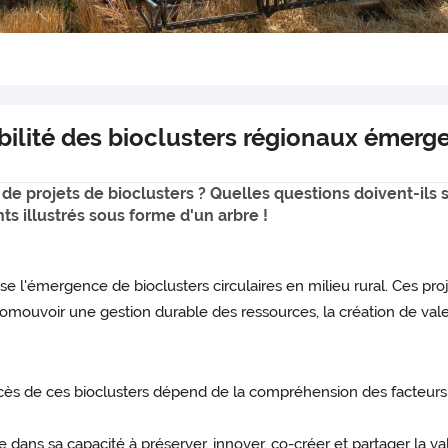
abilité des bioclusters régionaux émerg
e projets de bioclusters ? Quelles questions doivent-ils se
ts illustrés sous forme d'un arbre !
se l'émergence de bioclusters circulaires en milieu rural. Ces proj
mouvoir une gestion durable des ressources, la création de valeur
cès de ces bioclusters dépend de la compréhension des facteurs 
e dans sa capacité à préserver, innover, co-créer et partager la va